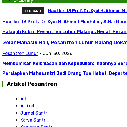
E-Library
Haul ke-13 Prof. Dr. Kyai H. Ahmad
TERBARU
Haul ke-13 Prof. Dr. Kyai H. Ahmad Muchdlor, S.H. : Me
Halaqoh Kubro Pesantren Luhur Malang : Bedah Pera
Gelar Manasik Haji, Pesantren Luhur Malang Dek
Pesantren Luhur
-
Juni 30, 2026
Membumikan Keikhlasan dan Kepedulian: Indahnya Ber
Persiapkan Mahasantri Jadi Orang Tua Hebat, Departe
Artikel Pesantren
All
Artikel
Jurnal Santri
Karya Santri