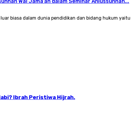
unnah Wal Jama’ah dalam Seminar Ahlussunnah...
si luar biasa dalam dunia pendidikan dan bidang hukum yai
bi? Ibrah Peristiwa Hijrah.