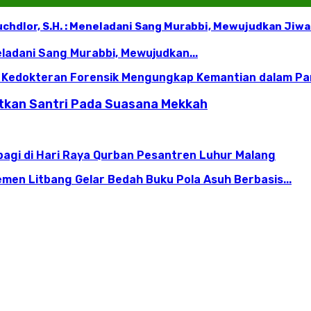
 Muchdlor, S.H. : Meneladani Sang Murabbi, Mewujudkan Ji
neladani Sang Murabbi, Mewujudkan...
n Kedokteran Forensik Mengungkap Kemantian dalam Pa
atkan Santri Pada Suasana Mekkah
bagi di Hari Raya Qurban Pesantren Luhur Malang
men Litbang Gelar Bedah Buku Pola Asuh Berbasis...