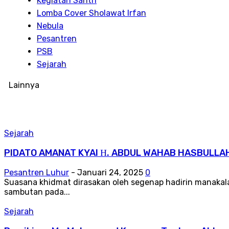
Kegiatan Santri
Lomba Cover Sholawat Irfan
Nebula
Pesantren
PSB
Sejarah
Lainnya
Sejarah
PIDATO AMANAT KYAI Η. ABDUL WAHAB HASBULLA
Pesantren Luhur
-
Januari 24, 2025
0
Suasana khidmat dirasakan oleh segenap hadirin manakala
sambutan pada...
Sejarah