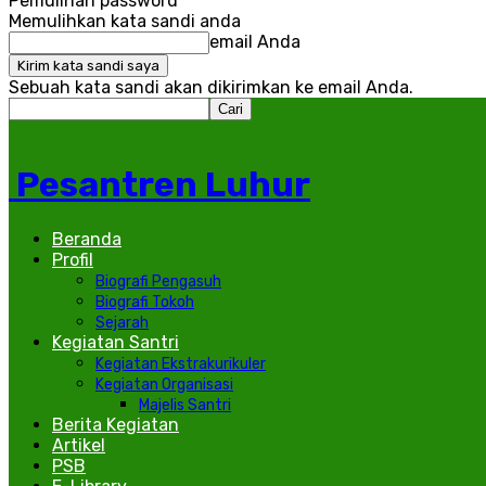
Pemulihan password
Memulihkan kata sandi anda
email Anda
Sebuah kata sandi akan dikirimkan ke email Anda.
Pesantren Luhur
Beranda
Profil
Biografi Pengasuh
Biografi Tokoh
Sejarah
Kegiatan Santri
Kegiatan Ekstrakurikuler
Kegiatan Organisasi
Majelis Santri
Berita Kegiatan
Artikel
PSB