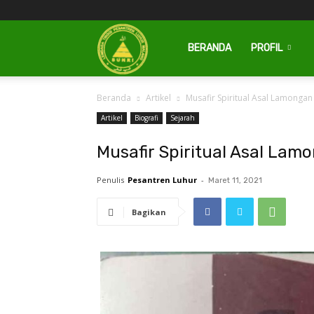
Pesantren
BERANDA
PROFIL
Beranda
Artikel
Musafir Spiritual Asal Lamongan
Luhur
Artikel
Biografi
Sejarah
Musafir Spiritual Asal Lam
Penulis
Pesantren Luhur
-
Maret 11, 2021
Bagikan