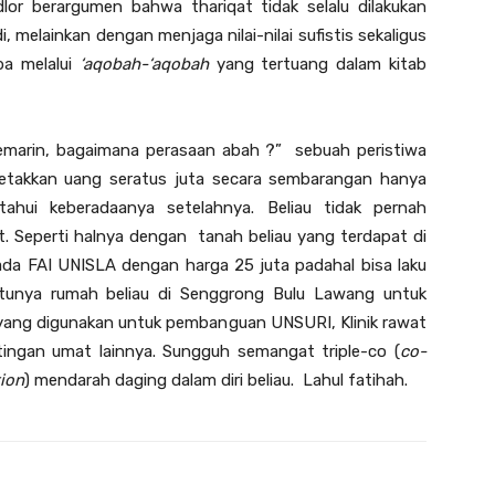
lor berargumen bahwa thariqat tidak selalu dilakukan
i, melainkan dengan menjaga nilai-nilai sufistis sekaligus
a melalui
‘aqobah-‘aqobah
yang tertuang dalam kitab
kemarin, bagaimana perasaan abah ?” sebuah peristiwa
letakkan uang seratus juta secara sembarangan hanya
ahui keberadaanya setelahnya. Beliau tidak pernah
. Seperti halnya dengan tanah beliau yang terdapat di
pada FAI UNISLA dengan harga 25 juta padahal bisa laku
tunya rumah beliau di Senggrong Bulu Lawang untuk
au yang digunakan untuk pembanguan UNSURI, Klinik rawat
ingan umat lainnya. Sungguh semangat triple-co (
co-
tion
) mendarah daging dalam diri beliau. Lahul fatihah.