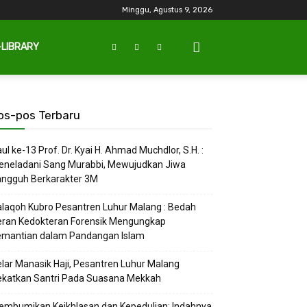
Minggu, Agustus 9, 2026
-LIBRARY
os-pos Terbaru
ul ke-13 Prof. Dr. Kyai H. Ahmad Muchdlor, S.H. :
eneladani Sang Murabbi, Mewujudkan Jiwa
angguh Berkarakter 3M
laqoh Kubro Pesantren Luhur Malang : Bedah
eran Kedokteran Forensik Mengungkap
emantian dalam Pandangan Islam
lar Manasik Haji, Pesantren Luhur Malang
ekatkan Santri Pada Suasana Mekkah
embumikan Keikhlasan dan Kepedulian: Indahnya