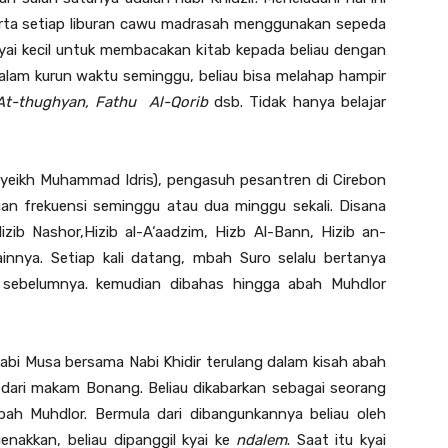
arta setiap liburan cawu madrasah menggunakan sepeda
kyai kecil untuk membacakan kitab kepada beliau dengan
lam kurun waktu seminggu, beliau bisa melahap hampir
At-thughyan, Fathu Al-Qorib
dsb. Tidak hanya belajar
Syeikh Muhammad Idris), pengasuh pesantren di Cirebon
an frekuensi seminggu atau dua minggu sekali. Disana
izib Nashor,Hizib al-A‘aadzim, Hizb Al-Bann, Hizib an-
 lainnya. Setiap kali datang, mbah Suro selalu bertanya
sebelumnya. kemudian dibahas hingga abah Muhdlor
abi Musa bersama Nabi Khidir terulang dalam kisah abah
dari makam Bonang. Beliau dikabarkan sebagai seorang
bah Muhdlor. Bermula dari dibangunkannya beliau oleh
nakkan, beliau dipanggil kyai ke
ndalem
. Saat itu kyai