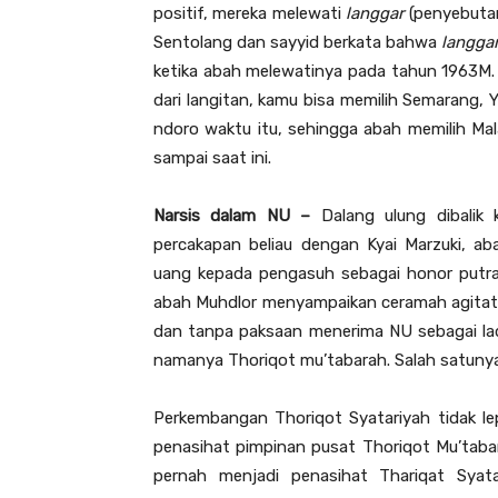
positif, mereka melewati
langgar
(penyebutan
Sentolang dan sayyid berkata bahwa
langga
ketika abah melewatinya pada tahun 1963M. “
dari langitan, kamu bisa memilih Semarang, 
ndoro waktu itu, sehingga abah memilih Ma
sampai saat ini.
Narsis dalam NU –
Dalang ulung dibalik 
percakapan beliau dengan Kyai Marzuki, a
uang kepada pengasuh sebagai honor putra
abah Muhdlor menyampaikan ceramah agitati
dan tanpa paksaan menerima NU sebagai lad
namanya Thoriqot mu’tabarah. Salah satunya 
Perkembangan Thoriqot Syatariyah tidak le
penasihat pimpinan pusat Thoriqot Mu’tabaro
pernah menjadi penasihat Thariqat Syata