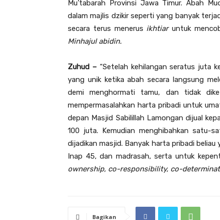
Mu’tabarah Provinsi Jawa Timur. Abah Mud
dalam majlis dzikir seperti yang banyak terjad
secara terus menerus
ikhtiar
untuk mencob
Minhajul abidin.
Zuhud –
“Setelah kehilangan seratus juta 
yang unik ketika abah secara langsung me
demi menghormati tamu, dan tidak diket
mempermasalahkan harta pribadi untuk umat
depan Masjid Sabilillah Lamongan dijual ke
100 juta. Kemudian menghibahkan satu-sa
dijadikan masjid. Banyak harta pribadi beli
Inap 45, dan madrasah, serta untuk kepent
ownership, co-responsibility, co-determina
Bagikan