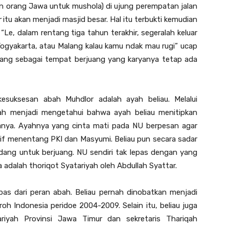
 orang Jawa untuk mushola) di ujung perempatan jalan
r
itu akan menjadi masjid besar. Hal itu terbukti kemudian
Le, dalam rentang tiga tahun terakhir, segeralah keluar
Yogyakarta, atau Malang kalau kamu ndak mau rugi” ucap
lang sebagai tempat berjuang yang karyanya tetap ada
kesuksesan abah Muhdlor adalah ayah beliau. Melalui
bah menjadi mengetahui bahwa ayah beliau menitipkan
nya. Ayahnya yang cinta mati pada NU berpesan agar
f menentang PKI dan Masyumi. Beliau pun secara sadar
ang untuk berjuang. NU sendiri tak lepas dengan yang
adalah thoriqot Syatariyah oleh Abdullah Syattar.
pas dari peran abah. Beliau pernah dinobatkan menjadi
h Indonesia peridoe 2004-2009. Selain itu, beliau juga
riyah Provinsi Jawa Timur dan sekretaris Thariqah