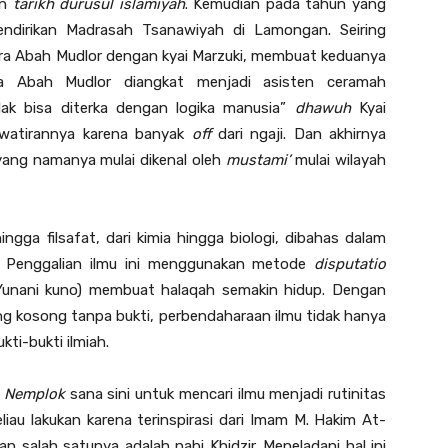
an
tarikh durusul islamiyah
. Kemudian pada tahun yang
endirikan Madrasah Tsanawiyah di Lamongan. Seiring
ra Abah Mudlor dengan kyai Marzuki, membuat keduanya
a Abah Mudlor diangkat menjadi asisten ceramah
dak bisa diterka dengan logika manusia”
dhawuh
Kyai
awatirannya karena banyak
off
dari ngaji. Dan akhirnya
yang namanya mulai dikenal oleh
mustami’
mulai wilayah
ingga filsafat, dari kimia hingga biologi, dibahas dalam
af. Penggalian ilmu ini menggunakan metode
disputatio
f Yunani kuno) membuat halaqah semakin hidup. Dengan
ng kosong tanpa bukti, perbendaharaan ilmu tidak hanya
kti-bukti ilmiah.
–
Nemplok
sana sini untuk mencari ilmu menjadi rutinitas
liau lakukan karena terinspirasi dari Imam M. Hakim At-
 salah satunya adalah nabi Khidzir. Meneladani hal ini