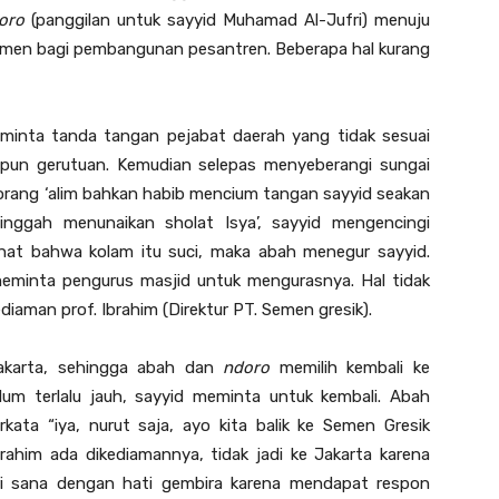
oro
(panggilan untuk sayyid Muhamad Al-Jufri) menuju
emen bagi pembangunan pesantren. Beberapa hal kurang
eminta tanda tangan pejabat daerah yang tidak sesuai
pun gerutuan. Kemudian selepas menyeberangi sungai
rang ‘alim bahkan habib mencium tangan sayyid seakan
singgah menunaikan sholat Isya’, sayyid mengencingi
lihat bahwa kolam itu suci, maka abah menegur sayyid.
eminta pengurus masjid untuk mengurasnya. Hal tidak
ediaman prof. Ibrahim (Direktur PT. Semen gresik).
Jakarta, sehingga abah dan
ndoro
memilih kembali ke
m terlalu jauh, sayyid meminta untuk kembali. Abah
ata “iya, nurut saja, ayo kita balik ke Semen Gresik
brahim ada dikediamannya, tidak jadi ke Jakarta karena
ri sana dengan hati gembira karena mendapat respon