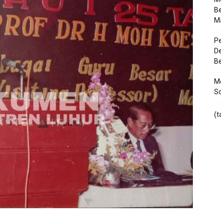
Be
M
Pe
De
Be
Me
So
(t