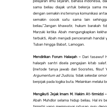
pelajaran ilmu sejarah, bahasa indonesia, d
sama beliau diajak untuk bekerja sama m
dengan semakin instensnya komunikasi anta
semakin cocok satu sama lain sehingg
beliau.”Jangan khawatir, hukum barakah ti
Marzuki ketika Abah mengungkapkan kekh
terbukti, Abah menjadi penceramah handal 
Tuban hingga Babat, Lamogan.
Mendirikan Forum Halaqah –
Dari tasawuf h
halaqah santri disela pengajian kitab sal
(metode tanya jawab dari Socrates, filsu
Argumentum ad Judicia
, tidak sekedar omo
berpijak pada logika buta. Melainkan melalui bu
Mengikuti Jejak Imam M. Hakim At-tirmidzi 
Abah Muhdlor selama hidup beliau. Hal ini be
tirmidzi yang mempunyai ratusan guru dengan