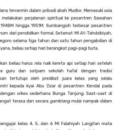
lana tercermin dalam pribadi abah Mudlor. Memasuki usia
k melakukan perjalanan spiritual ke pesantren Sawahan
 1948M hingga 1951M. Sumbangsih terbesar pesantren
mum dari pendidikan formal. Setamat MI At-Tahdzibiyah,
negoro selama tiga tahun dan satu tahun pengabdian di
ana, beliau setiap hari berangkat pagi-pagi buta.
 beliau harus rela naik kereta api setiap hari setelah
ra guru dan satpam sekolah hafal dengan tradisi
an tertutupi oleh predikat juara kelas yang selalu
ntri
kepada kyai Abu Dzar di pesantren Kendal pada
ik dengan orkes sederhana Bunga Tanjung. Saat-saat di
angat terasa dan secara
gamblang
mulai nampak dalam
mengajar kelas 4, 5, dan 6 MI Falahiyah Langitan mata