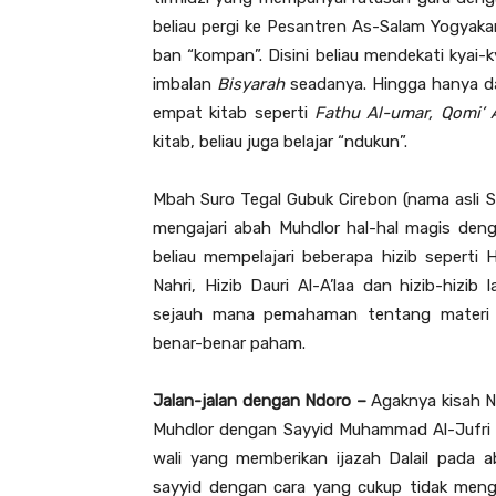
beliau pergi ke Pesantren As-Salam Yogyak
ban “kompan”. Disini beliau mendekati kyai-
imbalan
Bisyarah
seadanya. Hingga hanya da
empat kitab seperti
Fathu Al-umar, Qomi’ 
kitab, beliau juga belajar “ndukun”.
Mbah Suro Tegal Gubuk Cirebon (nama asli 
mengajari abah Muhdlor hal-hal magis deng
beliau mempelajari beberapa hizib seperti H
Nahri, Hizib Dauri Al-A’laa dan hizib-hizib
sejauh mana pemahaman tentang materi 
benar-benar paham.
Jalan-jalan dengan Ndoro –
Agaknya kisah N
Muhdlor dengan Sayyid Muhammad Al-Jufri 
wali yang memberikan ijazah Dalail pada a
sayyid dengan cara yang cukup tidak menge