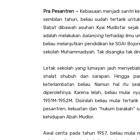
Pra Pesantren –
Kebiasaan menjadi santri ke
sembilan tahun, beliau sudah tertarik untu
Babat dibawah asuhan Kyai Mudlofar sejak
adalah melakukan
balancing
terhadap ilmu u
beliau melanjutkan pendidikan ke SGAI Bojo
sekolah Muhammadiyah. Tak disangka tak diny
Letak sekolah yang lumayan jauh menyebabkan
shalat shubuh dan sarapan. Hingga pa
keterlambatan beliau. Namun hal itu seak
diperolehnya. Karena lelah, beliau mulai
nya
1951M-1952M. Disinilah beliau mulai tertar
pesantren, kekuatan dan “hukum barakah” s
kehidupan Abah Mudlor.
Awal cerita pada tahun 1957, beliau mulai 