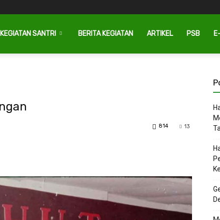
KEGIATAN SANTRI
BERITA KEGIATAN
ARTIKEL
PSB
E
P
ongan
Ha
M
814
13
T
Ha
P
K
Ge
D
M