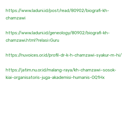
https://www.laduni.id/post/read/80902/biografi-kh-
chamzawi
https://www.laduni.id/geneology/80902/biografi-kh-
chamzawi.html?relasi=Guru
https://nuvoices.or.id/profil-dr-k-h-chamzawi-syakur-m-hi/
https://jatim.nu.or.id/malang-raya/kh-chamzawi–sosok-
kiai-organisatoris-juga-akademisi-humanis-OQ1Hx