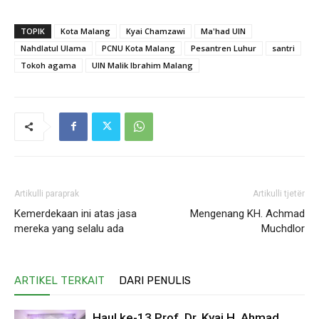
TOPIK
Kota Malang
Kyai Chamzawi
Ma'had UIN
Nahdlatul Ulama
PCNU Kota Malang
Pesantren Luhur
santri
Tokoh agama
UIN Malik Ibrahim Malang
Artikulli paraprak
Artikulli tjetër
Kemerdekaan ini atas jasa
Mengenang KH. Achmad
mereka yang selalu ada
Muchdlor
ARTIKEL TERKAIT
DARI PENULIS
Haul ke-13 Prof. Dr. Kyai H. Ahmad