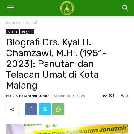
Beranda
Artikel
Artikel
Biografi
Biografi Drs. Kyai H.
Chamzawi, M.Hi. (1951-
2023): Panutan dan
Teladan Umat di Kota
Malang
Penulis
Pesantren Luhur
-
381
September 6, 2023
0