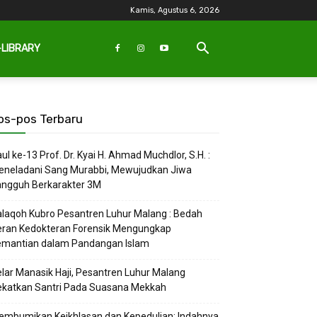
Kamis, Agustus 6, 2026
-LIBRARY
os-pos Terbaru
ul ke-13 Prof. Dr. Kyai H. Ahmad Muchdlor, S.H. :
eneladani Sang Murabbi, Mewujudkan Jiwa
angguh Berkarakter 3M
laqoh Kubro Pesantren Luhur Malang : Bedah
eran Kedokteran Forensik Mengungkap
emantian dalam Pandangan Islam
lar Manasik Haji, Pesantren Luhur Malang
ekatkan Santri Pada Suasana Mekkah
embumikan Keikhlasan dan Kepedulian: Indahnya