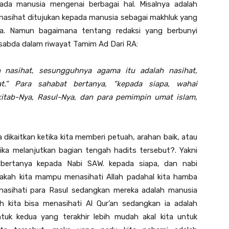
da manusia mengenai berbagai hal. Misalnya adalah
nasihat ditujukan kepada manusia sebagai makhluk yang
pa. Namun bagaimana tentang redaksi yang berbunyi
rsabda dalam riwayat Tamim Ad Dari RA:
 nasihat, sesungguhnya agama itu adalah nasihat,
at.”
Para sahabat bertanya, “kepada siapa, wahai
 kitab-Nya, Rasul-Nya, dan para pemimpin umat islam,
 dikaitkan ketika kita memberi petuah, arahan baik, atau
jika melanjutkan bagian tengah hadits tersebut?. Yakni
 bertanya kepada Nabi SAW. kepada siapa, dan nabi
akah kita mampu menasihati Allah padahal kita hamba
asihati para Rasul sedangkan mereka adalah manusia
h kita bisa menasihati Al Qur’an sedangkan ia adalah
uk kedua yang terakhir lebih mudah akal kita untuk