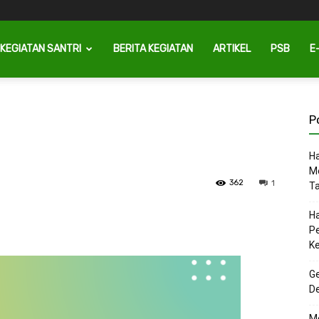
KEGIATAN SANTRI
BERITA KEGIATAN
ARTIKEL
PSB
E
P
Ha
M
362
1
T
Ha
P
K
Ge
D
M