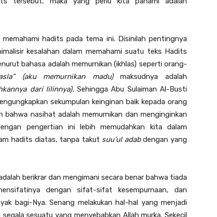
ts tersebut, maka yang perlu kita pahami adalah
k memahami hadits pada tema ini. Disinilah pentingnya
inimalisir kesalahan dalam memahami suatu teks Hadits
urut bahasa adalah memurnikan (ikhlas) seperti orang-
l’asla” (aku memurnikan madu)
maksudnya adalah
kannya dari lilinnya).
Sehingga Abu Sulaiman Al-Busti
mengungkapkan sekumpulan keinginan baik kepada orang
ulan bahwa nasihat adalah memurnikan dan menginginkan
Dengan pengertian ini lebih memudahkan kita dalam
lam hadits diatas, tanpa takut
suu’ul adab
dengan yang
adalah berikrar dan mengimani secara benar bahwa tiada
mensifatinya dengan sifat-sifat kesempurnaan, dan
layak bagi-Nya. Senang melakukan hal-hal yang menjadi
 segala sesuatu yang menyebabkan Allah murka. Sekecil