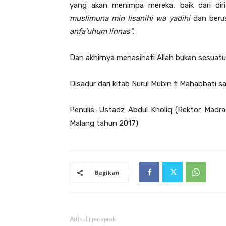
yang akan menimpa mereka, baik dari dir
muslimuna min lisanihi wa yadihi
dan beru
anfa’uhum linnas”.
Dan akhirnya menasihati Allah bukan sesuat
Disadur dari kitab Nurul Mubin fi Mahabbati s
Penulis: Ustadz Abdul Kholiq (Rektor Mad
Malang tahun 2017)
Bagikan
Artikulli paraprak