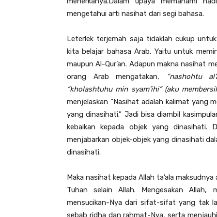
menerkanya.Dalam upaya memahami hadi
mengetahui arti nasihat dari segi bahasa.
Leterlek terjemah saja tidaklah cukup untu
kita belajar bahasa Arab. Yaitu untuk mem
maupun Al-Qur’an. Adapun makna nasihat men
orang Arab mengatakan,
“nashohtu a
“kholashtuhu min syam’ihi” (aku membersih
menjelaskan “Nasihat adalah kalimat yang 
yang dinasihati.” Jadi bisa diambil kasimp
kebaikan kepada objek yang dinasihati. 
menjabarkan objek-objek yang dinasihati da
dinasihati.
Maka nasihat kepada Allah ta’ala maksudnya 
Tuhan selain Allah. Mengesakan Allah, 
mensucikan-Nya dari sifat-sifat yang tak 
sebab ridha dan rahmat-Nya, serta menjauhi