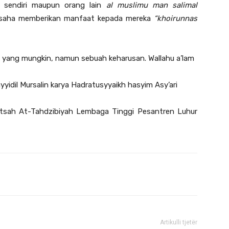
i sendiri maupun orang lain
al muslimu man salimal
saha memberikan manfaat kepada mereka
“khoirunnas
u yang mungkin, namun sebuah keharusan. Wallahu a’lam
ayyidil Mursalin karya Hadratusyyaikh hasyim Asy’ari
ratsah At-Tahdzibiyah Lembaga Tinggi Pesantren Luhur
Artikulli tjetër