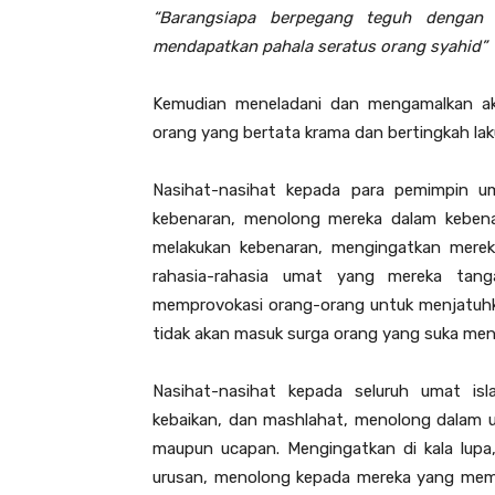
“
B
arangsiapa berpegang teg
uh
dengan s
mendapatkan pahala s
e
ratus orang syahid”
Kemudian meneladani dan mengamalkan akh
orang yang bertata krama dan bertingkah lak
Nasihat-nasihat kepada para pemimpin u
kebenaran, menolong mereka dalam keben
melakukan kebenaran, mengingatkan mereka
rahasia-rahasia umat yang mereka tang
memprovokasi orang-orang untuk menjatuhk
tidak akan masuk surga orang yang suka me
Nasihat-nasihat kepada seluruh umat is
kebaikan, dan mashlahat, menolong dalam u
maupun ucapan. Mengingatkan di kala lupa
urusan, menolong kepada mereka yang mem