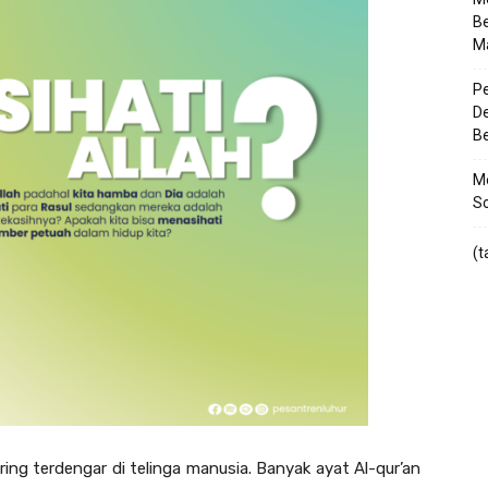
Be
M
Pe
De
Be
Me
So
(t
ing terdengar di telinga manusia. Banyak ayat Al-qur’an