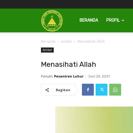
Pesantren
BERANDA
PROFIL
Beranda
Artikel
Menasihati Allah
Luhur
Artikel
Menasihati Allah
Penulis
Pesantren Luhur
-
Juni 25, 2021
Bagikan