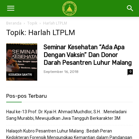
Beranda
Topik
Harlah LTPLM
Topik: Harlah LTPLM
Seminar Kesehatan “Ada Apa
Dengan Vaksin” Dan Donor
Darah Pesantren Luhur Malang
September 16, 2018
0
KEGIATAN SANTRI
Pos-pos Terbaru
Haul ke-13 Prof. Dr. Kyai H. Ahmad Muchdlor, S.H. : Meneladani
Sang Murabbi, Mewujudkan Jiwa Tangguh Berkarakter 3M
Halaqoh Kubro Pesantren Luhur Malang : Bedah Peran
Kedokteran Forensik Mengungkap Kemantian dalam Pandangan