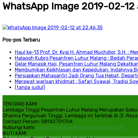
WhatsApp Image 2019-02-12 
Pos-pos Terbaru
Haul ke-13 Prof. Dr. Kyai H. Ahmad Muchdlor, S.H. :
Halaqoh Kubro Pesantren Luhur Malang : Bedah Per
Gelar Manasik Haji, Pesantren Luhur Malang Dekatk
Membumikan Keikhlasan dan Kepedulian: Indahnya Be
Persiapkan Mahasantri Jadi Orang Tua Hebat, Depart
Merawat warisan khidmat : Safari Syawal, Tradisi S
(tanpa judul)
TENTANG KAMI
Lembaga Tinggi Pesantren Luhur Malang Merupakan Sebua
Dharma Perguruan Tinggi. Lembaga ini terletak di Jl. Ray
Contact Person: 08142701704
Hubungi kami:
pesantrenluhur88malang@gmail.com
IKUTI KAMI