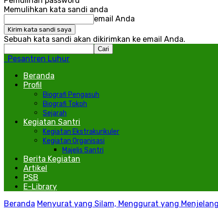
Pemulihan password
Memulihkan kata sandi anda
email Anda
Sebuah kata sandi akan dikirimkan ke email Anda.
Pesantren Luhur
Beranda
Profil
Biografi Pengasuh
Biografi Tokoh
Sejarah
Kegiatan Santri
Kegiatan Ekstrakurikuler
Kegiatan Organisasi
Majelis Santri
Berita Kegiatan
Artikel
PSB
E-Library
Beranda
Menyurat yang Silam, Menggurat yang Menjelan