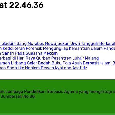
at 22.46.36
 Meneladani Sang Murabbi, Mewujudkan Jiwa Tangguh Berkara
an Kedokteran Forensik Mengungkap Kemantian dalam Pand
an Santri Pada Suasana Mekkah
rbagi di Hari Raya Qurban Pesantren Luhur Malang
emen Litbang Gelar Bedah Buku Pola Asuh Berbasis Islami 
owan Santri ke Ndalem Dewan Kyai dan Asatidz
h Lembaga Pendidikan Berbasis Agama yang mengintegrasi
a Sumbersari No.88.