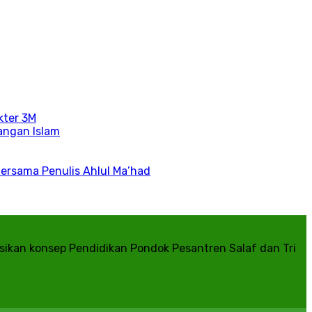
kter 3M
angan Islam
Bersama Penulis Ahlul Ma’had
kan konsep Pendidikan Pondok Pesantren Salaf dan Tri