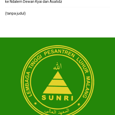
ke Ndalem Dewan Kyai dan Asatidz
(tanpa judul)