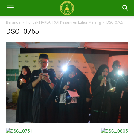
Beranda
Puncak HARLAH XXI Pesantren Luhur Malang
DSC_0765
DSC_0765