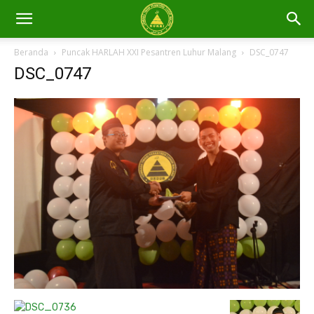
Beranda
Puncak HARLAH XXI Pesantren Luhur Malang
DSC_0747
DSC_0747