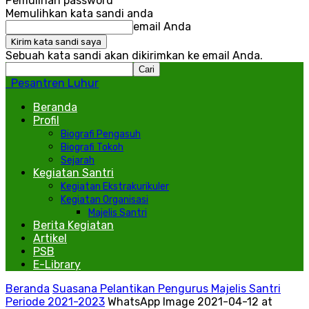
Pemulihan password
Memulihkan kata sandi anda
email Anda
Sebuah kata sandi akan dikirimkan ke email Anda.
Pesantren Luhur
Beranda
Profil
Biografi Pengasuh
Biografi Tokoh
Sejarah
Kegiatan Santri
Kegiatan Ekstrakurikuler
Kegiatan Organisasi
Majelis Santri
Berita Kegiatan
Artikel
PSB
E-Library
Beranda
Suasana Pelantikan Pengurus Majelis Santri
Periode 2021-2023
WhatsApp Image 2021-04-12 at