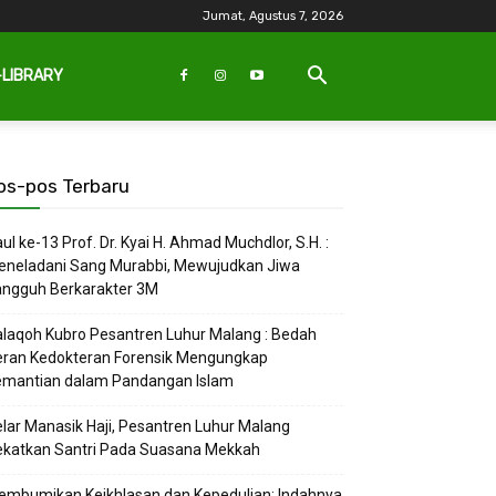
Jumat, Agustus 7, 2026
-LIBRARY
os-pos Terbaru
ul ke-13 Prof. Dr. Kyai H. Ahmad Muchdlor, S.H. :
eneladani Sang Murabbi, Mewujudkan Jiwa
angguh Berkarakter 3M
laqoh Kubro Pesantren Luhur Malang : Bedah
eran Kedokteran Forensik Mengungkap
emantian dalam Pandangan Islam
lar Manasik Haji, Pesantren Luhur Malang
ekatkan Santri Pada Suasana Mekkah
embumikan Keikhlasan dan Kepedulian: Indahnya