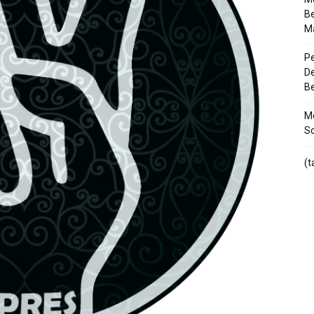
Be
M
Pe
De
Be
Me
So
(t