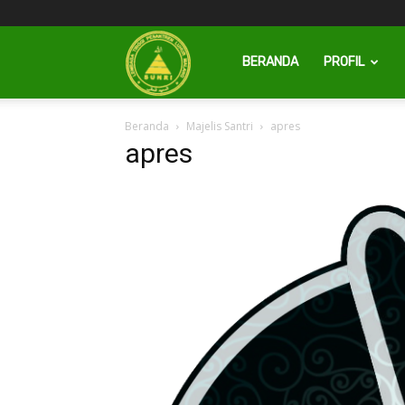
Pesantren
BERANDA
PROFIL
Beranda
Majelis Santri
apres
Luhur
apres