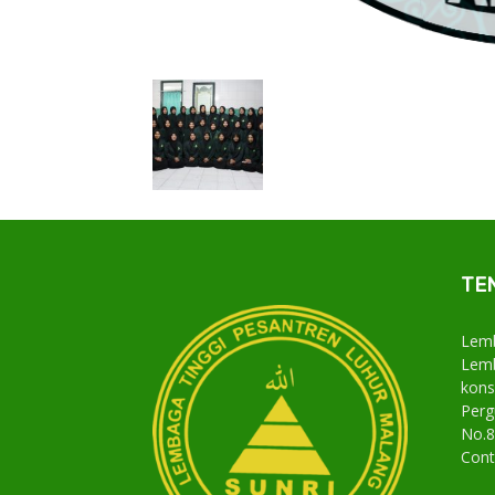
TE
Lemb
Lemb
kons
Perg
No.8
Cont