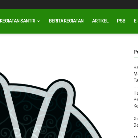
KEGIATAN SANTRI
BERITA KEGIATAN
ARTIKEL
PSB
E
P
Ha
M
T
Ha
P
K
Ge
D
M