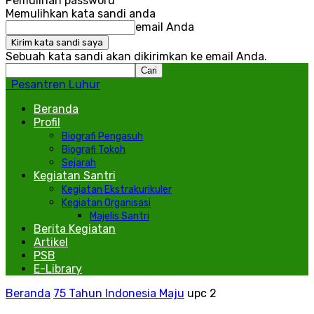
Pemulihan password
Memulihkan kata sandi anda
email Anda
Sebuah kata sandi akan dikirimkan ke email Anda.
Pesantren Luhur
Beranda
Profil
Biografi Pengasuh
Biografi Tokoh
Sejarah
Kegiatan Santri
Kegiatan Ekstrakurikuler
Kegiatan Organisasi
Majelis Santri
Berita Kegiatan
Artikel
PSB
E-Library
Beranda
75 Tahun Indonesia Maju
upc 2