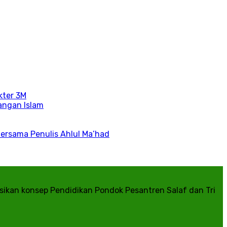
kter 3M
angan Islam
Bersama Penulis Ahlul Ma’had
kan konsep Pendidikan Pondok Pesantren Salaf dan Tri