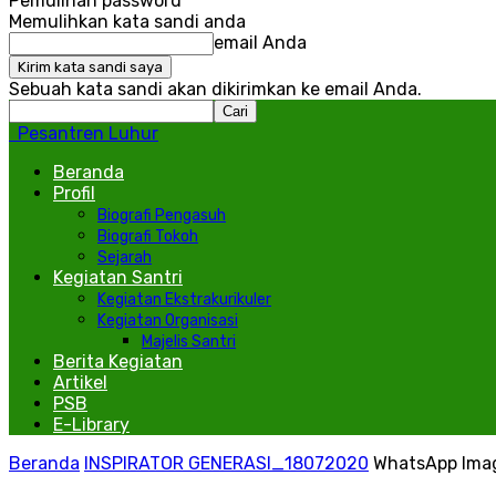
Pemulihan password
Memulihkan kata sandi anda
email Anda
Sebuah kata sandi akan dikirimkan ke email Anda.
Pesantren Luhur
Beranda
Profil
Biografi Pengasuh
Biografi Tokoh
Sejarah
Kegiatan Santri
Kegiatan Ekstrakurikuler
Kegiatan Organisasi
Majelis Santri
Berita Kegiatan
Artikel
PSB
E-Library
Beranda
INSPIRATOR GENERASI_18072020
WhatsApp Imag