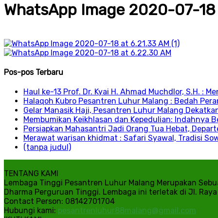
WhatsApp Image 2020-07-18 
Pos-pos Terbaru
Haul ke-13 Prof. Dr. Kyai H. Ahmad Muchdlor, S.H. :
Halaqoh Kubro Pesantren Luhur Malang : Bedah Per
Gelar Manasik Haji, Pesantren Luhur Malang Dekatk
Membumikan Keikhlasan dan Kepedulian: Indahnya Be
Persiapkan Mahasantri Jadi Orang Tua Hebat, Depart
Merawat warisan khidmat : Safari Syawal, Tradisi S
(tanpa judul)
TENTANG KAMI
Lembaga Tinggi Pesantren Luhur Malang Merupakan Sebua
Dharma Perguruan Tinggi. Lembaga ini terletak di Jl. Ray
Contact Person: 08142701704
Hubungi kami:
pesantrenluhur88malang@gmail.com