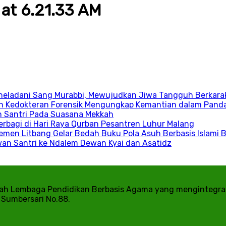
at 6.21.33 AM
 Meneladani Sang Murabbi, Mewujudkan Jiwa Tangguh Berkara
an Kedokteran Forensik Mengungkap Kemantian dalam Pand
an Santri Pada Suasana Mekkah
rbagi di Hari Raya Qurban Pesantren Luhur Malang
emen Litbang Gelar Bedah Buku Pola Asuh Berbasis Islami 
owan Santri ke Ndalem Dewan Kyai dan Asatidz
h Lembaga Pendidikan Berbasis Agama yang mengintegrasi
a Sumbersari No.88.