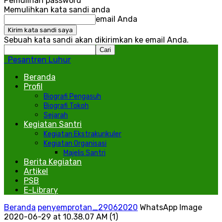
Pemulihan password
Memulihkan kata sandi anda
email Anda
Sebuah kata sandi akan dikirimkan ke email Anda.
Pesantren Luhur
Beranda
Profil
Biografi Pengasuh
Biografi Tokoh
Sejarah
Kegiatan Santri
Kegiatan Ekstrakurikuler
Kegiatan Organisasi
Majelis Santri
Berita Kegiatan
Artikel
PSB
E-Library
Beranda
penyemprotan_29062020
WhatsApp Image
2020-06-29 at 10.38.07 AM (1)