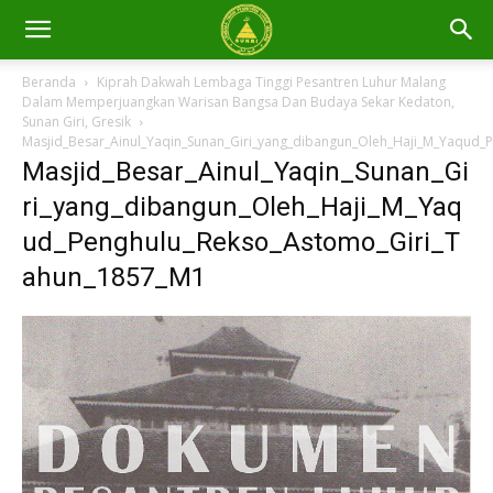
Beranda
Kiprah Dakwah Lembaga Tinggi Pesantren Luhur Malang
Dalam Memperjuangkan Warisan Bangsa Dan Budaya Sekar Kedaton,
Sunan Giri, Gresik
Masjid_Besar_Ainul_Yaqin_Sunan_Giri_yang_dibangun_Oleh_Haji_M_Yaqud
Masjid_Besar_Ainul_Yaqin_Sunan_Gi
ri_yang_dibangun_Oleh_Haji_M_Yaq
ud_Penghulu_Rekso_Astomo_Giri_T
ahun_1857_M1